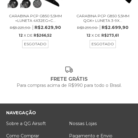
CARABINA PCP G850 5,5MM
CARABINA PCP G850 5,5MM
+LUNETA 4X32EG+C...
QGK+ LUNETA 3-9X...
R$2.629,90
R$2.699,90
R$3.229,90
R$3.299,90
12
X DE
R$266,52
12
X DE
R$273,61
ESGOTADO
ESGOTADO
FRETE GRÁTIS
Para compras acima de R$990 para todo o Brasil.
NAVEGAÇÃO
Sobre a QG Airsoft
Nossas Lojas
Como Comprar
Pagamento e Envio