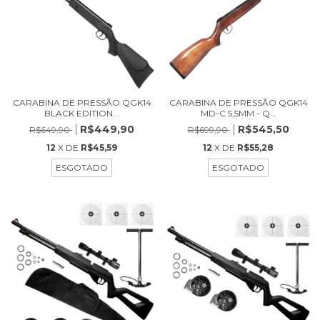
CARABINA DE PRESSÃO QGK14
CARABINA DE PRESSÃO QGK14
BLACK EDITION...
MD-C 5,5MM - Q...
R$449,90
R$545,50
R$649,90
R$699,90
12
X DE
R$45,59
12
X DE
R$55,28
ESGOTADO
ESGOTADO