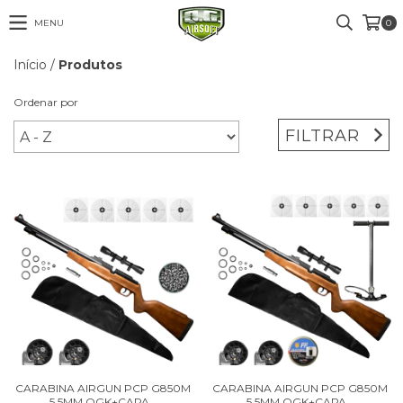
MENU
0
Início
/
Produtos
Ordenar por
FILTRAR
CARABINA AIRGUN PCP G850M
CARABINA AIRGUN PCP G850M
5,5MM QGK+CAPA...
5,5MM QGK+CAPA...