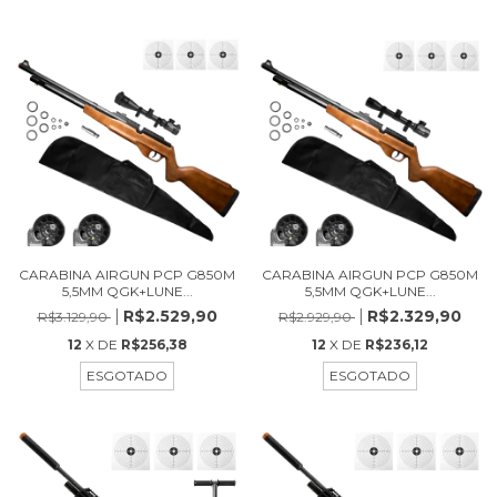
CARABINA AIRGUN PCP G850M
CARABINA AIRGUN PCP G850M
5,5MM QGK+LUNE...
5,5MM QGK+LUNE...
R$2.529,90
R$2.329,90
R$3.129,90
R$2.929,90
12
X DE
R$256,38
12
X DE
R$236,12
ESGOTADO
ESGOTADO