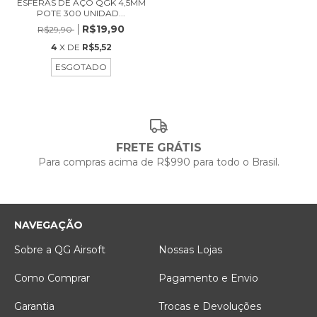
ESFERAS DE AÇO QGK 4,5MM
POTE 300 UNIDAD...
R$19,90
R$29,90
4
X DE
R$5,52
ESGOTADO
FRETE GRÁTIS
Para compras acima de R$990 para todo o Brasil.
NAVEGAÇÃO
Sobre a QG Airsoft
Nossas Lojas
Como Comprar
Pagamento e Envio
Garantia
Trocas e Devoluções