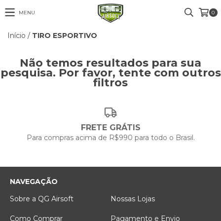
MENU
0
Início
/
TIRO ESPORTIVO
Não temos resultados para sua
pesquisa. Por favor, tente com outros
filtros
FRETE GRÁTIS
Para compras acima de R$990 para todo o Brasil.
NAVEGAÇÃO
Sobre a QG Airsoft
Nossas Lojas
Como Comprar
Pagamento e Envio