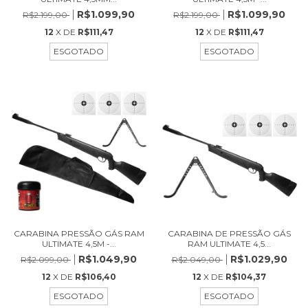
R$1.099,90
R$1.099,90
R$2.199,00
R$2.199,00
12
X DE
R$111,47
12
X DE
R$111,47
ESGOTADO
ESGOTADO
CARABINA PRESSÃO GÁS RAM
CARABINA DE PRESSÃO GÁS
ULTIMATE 4,5M -...
RAM ULTIMATE 4,5...
R$1.049,90
R$1.029,90
R$2.099,00
R$2.049,00
12
X DE
R$106,40
12
X DE
R$104,37
ESGOTADO
ESGOTADO