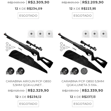
R$2.309,90
R$2.209,90
R$2.909,90
R$2.809,90
12
X DE
R$234,09
12
X DE
R$223,95
ESGOTADO
ESGOTADO
CARABINA AIRGUN PCP G850
CARABINA PCP G850 5,5MM
5,5MM QGK+LUNET...
QGK+LUNETA 3-9X4...
R$2.329,90
R$2.339,90
R$2.929,90
R$2.939,90
12
X DE
R$236,12
12
X DE
R$237,13
ESGOTADO
ESGOTADO