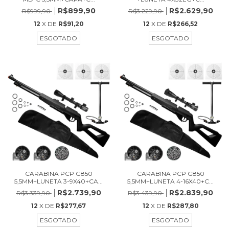
R$899,90
R$2.629,90
R$999,90
R$3.229,90
12
X DE
R$91,20
12
X DE
R$266,52
ESGOTADO
ESGOTADO
CARABINA PCP G850
CARABINA PCP G850
5,5MM+LUNETA 3-9X40+CA...
5,5MM+LUNETA 4-16X40+C...
R$2.739,90
R$2.839,90
R$3.339,90
R$3.439,90
12
X DE
R$277,67
12
X DE
R$287,80
ESGOTADO
ESGOTADO