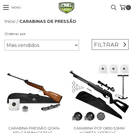
MENU
0
Início
/
CARABINAS DE PRESSÃO
Ordenar por
FILTRAR
CARABINA PRESSÃO QGK14
CARABINA PCP G850 5,5MM
MD-C 5,5MM+CAPA+C...
+LUNETA 4X32EG+C...