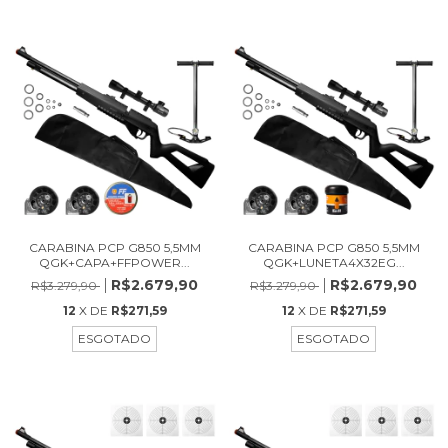
CARABINA PCP G850 5,5MM
CARABINA PCP G850 5,5MM
QGK+CAPA+FFPOWER...
QGK+LUNETA4X32EG...
R$2.679,90
R$2.679,90
R$3.279,90
R$3.279,90
12
X DE
R$271,59
12
X DE
R$271,59
ESGOTADO
ESGOTADO