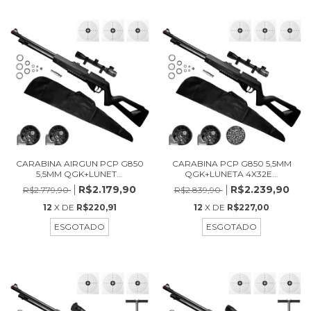
CARABINA AIRGUN PCP G850
CARABINA PCP G850 5,5MM
5,5MM QGK+LUNET...
QGK+LUNETA 4X32E...
R$2.179,90
R$2.239,90
R$2.779,90
R$2.839,90
12
X DE
R$220,91
12
X DE
R$227,00
ESGOTADO
ESGOTADO