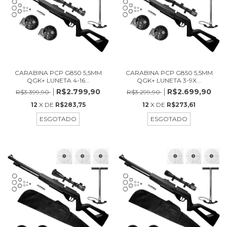
CARABINA PCP G850 5,5MM
CARABINA PCP G850 5,5MM
QGK+ LUNETA 4-16...
QGK+ LUNETA 3-9X...
R$2.799,90
R$2.699,90
R$3.399,90
R$3.299,90
12
X DE
R$283,75
12
X DE
R$273,61
ESGOTADO
ESGOTADO