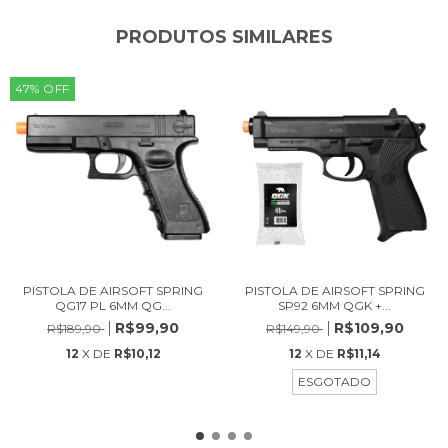
PRODUTOS SIMILARES
47
%
OFF
PISTOLA DE AIRSOFT SPRING
PISTOLA DE AIRSOFT SPRING
QG17 PL 6MM QG...
SP92 6MM QGK +...
R$99,90
R$109,90
R$189,90
R$149,90
12
X DE
R$10,12
12
X DE
R$11,14
ESGOTADO