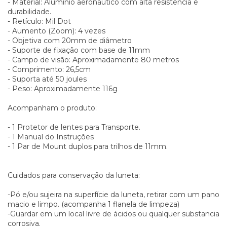
- Material: Alumínio aeronáutico com alta resistência e
durabilidade.
- Retículo: Mil Dot
- Aumento (Zoom): 4 vezes
- Objetiva com 20mm de diâmetro
- Suporte de fixação com base de 11mm
- Campo de visão: Aproximadamente 80 metros
- Comprimento: 26,5cm
- Suporta até 50 joules
- Peso: Aproximadamente 116g
Acompanham o produto:
- 1 Protetor de lentes para Transporte.
- 1 Manual do Instruções
- 1 Par de Mount duplos para trilhos de 11mm.
Cuidados para conservação da luneta:
-Pó e/ou sujeira na superfície da luneta, retirar com um pano
macio e limpo. (acompanha 1 flanela de limpeza)
-Guardar em um local livre de ácidos ou qualquer substancia
corrosiva.