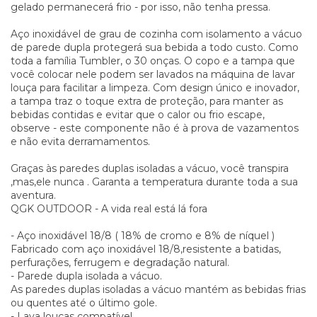
gelado permanecerá frio - por isso, não tenha pressa.
Aço inoxidável de grau de cozinha com isolamento a vácuo
de parede dupla protegerá sua bebida a todo custo. Como
toda a família Tumbler, o 30 onças. O copo e a tampa que
você colocar nele podem ser lavados na máquina de lavar
louça para facilitar a limpeza. Com design único e inovador,
a tampa traz o toque extra de proteção, para manter as
bebidas contidas e evitar que o calor ou frio escape,
observe - este componente não é à prova de vazamentos
e não evita derramamentos.
Graças às paredes duplas isoladas a vácuo, você transpira
,mas,ele nunca . Garanta a temperatura durante toda a sua
aventura.
QGK OUTDOOR - A vida real está lá fora
- Aço inoxidável 18/8 ( 18% de cromo e 8% de níquel )
Fabricado com aço inoxidável 18/8,resistente a batidas,
perfurações, ferrugem e degradação natural.
- Parede dupla isolada a vácuo.
As paredes duplas isoladas a vácuo mantém as bebidas frias
ou quentes até o último gole.
- Lava louças compatível.