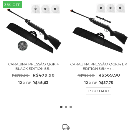
35
%
OFF
CARABINA PRESSÃO QGK14
CARABINA PRESSÃO QGK14 BK
BLACK EDITION 5.5...
EDITION 5.5MM+...
R$479,90
R$569,90
R$739,90
R$789,90
12
X DE
R$48,63
12
X DE
R$57,75
ESGOTADO