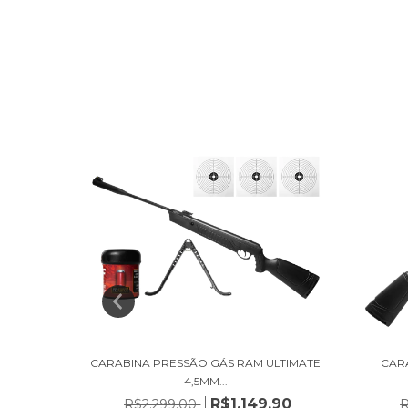
S RAM
CARABINA PRESSÃO GÁS RAM ULTIMATE
CAR
4,5MM...
,90
R$1.149,90
R$2.299,00
R