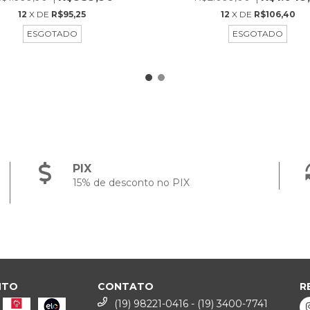
12
X DE
R$95,25
12
X DE
R$106,40
ESGOTADO
ESGOTADO
PIX
15% de desconto no PIX
NTO
CONTATO
R
(19) 98221-0416 - (19) 3400-7741