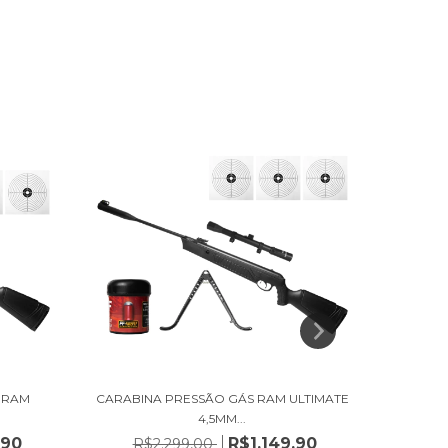
 RAM
CARABINA PRESSÃO GÁS RAM ULTIMATE
CARABIN
4,5MM...
,90
R$1.149,90
R$2.299,00
R$