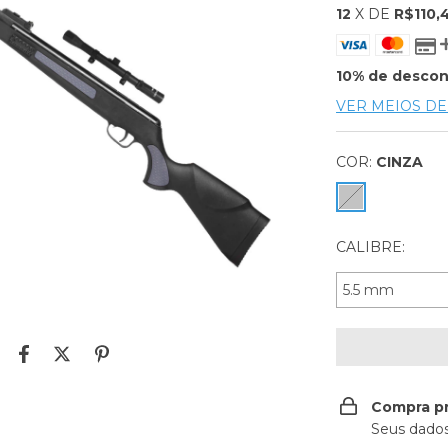
12
X DE
R$110,
10% de desco
VER MEIOS D
COR:
CINZA
CALIBRE:
Compra p
Seus dados