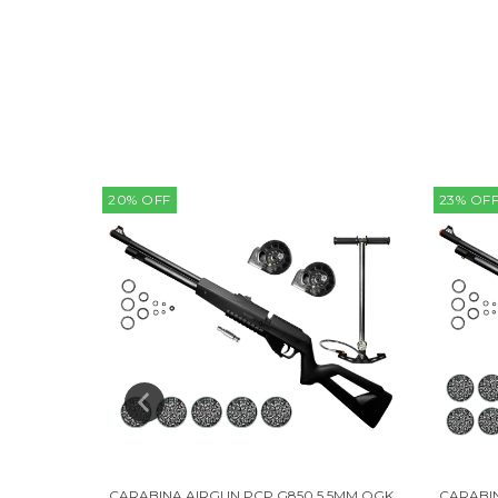
20
%
OFF
23
%
OF
 5,5MM
CARABINA AIRGUN PCP G850 5,5MM QGK
CARABIN