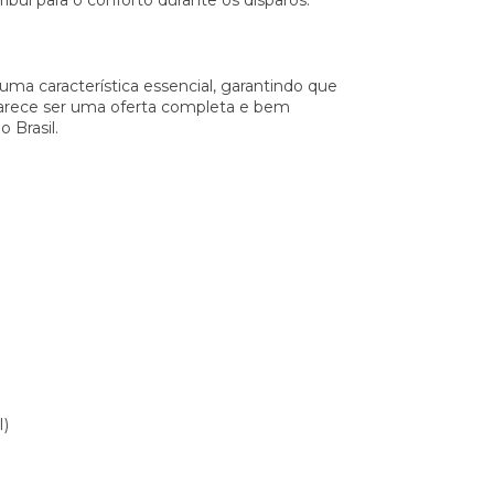
ibui para o conforto durante os disparos.
ma característica essencial, garantindo que
 parece ser uma oferta completa e bem
 Brasil.
I)