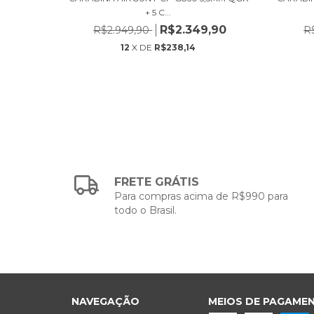
+ 5 C...
,90
R$2.349,90
R$2.949,90
R
12
X DE
R$238,14
FRETE GRÁTIS
Para compras acima de R$990 para
todo o Brasil.
NAVEGAÇÃO
MEIOS DE PAGAME