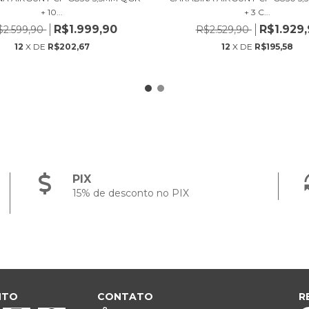
+ 10...
+ 3 C...
R$1.999,90
R$1.929
$2.599,90
R$2.529,90
12
X DE
R$202,67
12
X DE
R$195,58
PIX
15% de desconto no PIX
NTO
CONTATO
R