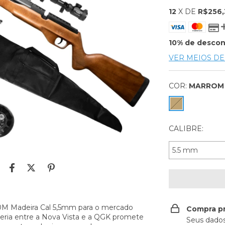
12
X DE
R$256,
10% de desco
VER MEIOS D
COR:
MARROM
CALIBRE:
0M Madeira Cal 5,5mm para o mercado
Compra p
eria entre a Nova Vista e a QGK promete
Seus dados