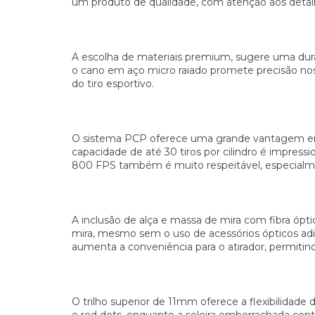
um produto de qualidade, com atenção aos detal
A escolha de materiais premium, sugere uma durab
o cano em aço micro raiado promete precisão nos 
do tiro esportivo.
O sistema PCP oferece uma grande vantagem em
capacidade de até 30 tiros por cilindro é impres
800 FPS também é muito respeitável, especialme
A inclusão de alça e massa de mira com fibra ópt
mira, mesmo sem o uso de acessórios ópticos adic
aumenta a conveniência para o atirador, permitin
O trilho superior de 11mm oferece a flexibilidade 