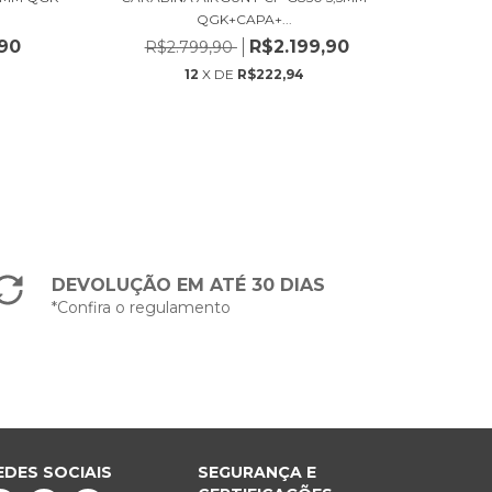
QGK+CAPA+...
,90
R$2.199,90
R$2.799,90
R$
12
X DE
R$222,94
DEVOLUÇÃO EM ATÉ 30 DIAS
*Confira o regulamento
EDES SOCIAIS
SEGURANÇA E