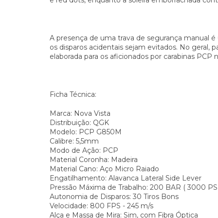
e red dots, enquanto a soleira emborrachada contr
A presença de uma trava de segurança manual é u
os disparos acidentais sejam evitados. No geral,
elaborada para os aficionados por carabinas PCP no
Ficha Técnica:
Marca: Nova Vista
Distribuição: QGK
Modelo: PCP G850M
Calibre: 5,5mm
Modo de Ação: PCP
Material Coronha: Madeira
Material Cano: Aço Micro Raiado
Engatilhamento: Alavanca Lateral Side Lever
Pressão Máxima de Trabalho: 200 BAR ( 3000 PS
Autonomia de Disparos: 30 Tiros Bons
Velocidade: 800 FPS - 245 m/s
Alça e Massa de Mira: Sim, com Fibra Óptica