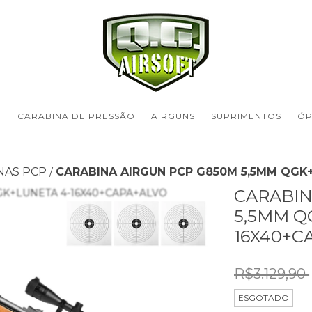
T
CARABINA DE PRESSÃO
AIRGUNS
SUPRIMENTOS
ÓP
NAS PCP
CARABINA AIRGUN PCP G850M 5,5MM QGK
/
CARABIN
5,5MM Q
16X40+C
R$3.129,90
ESGOTADO