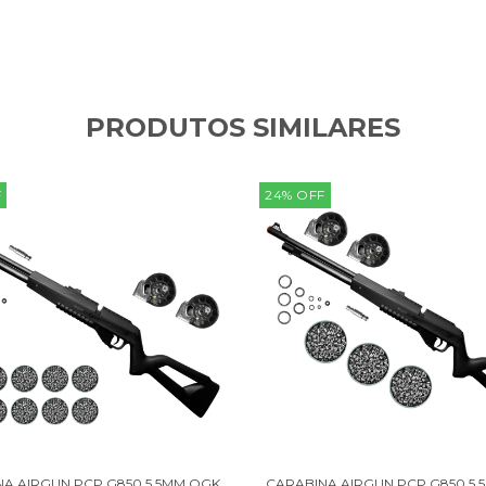
PRODUTOS SIMILARES
F
24
%
OFF
A AIRGUN PCP G850 5,5MM QGK
CARABINA AIRGUN PCP G850 5