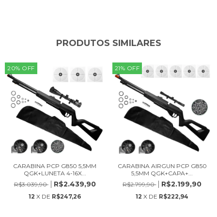
PRODUTOS SIMILARES
20
%
OFF
21
%
OFF
CARABINA PCP G850 5,5MM
CARABINA AIRGUN PCP G850
QGK+LUNETA 4-16X...
5,5MM QGK+CAPA+...
R$2.439,90
R$2.199,90
R$3.039,90
R$2.799,90
12
X DE
R$247,26
12
X DE
R$222,94