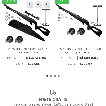
18
%
OFF
31
%
OFF
CARABINA PCP G850 5,5MM
CARABINA AIRGUN PCP G850
QGK+ LUNETA 3-9X...
5,5MM QGK + BOM...
R$2.729,90
R$1.999,90
R$3.329,90
R$2.899,90
12
X DE
R$276,65
12
X DE
R$202,67
FRETE GRÁTIS
Para compras acima de R$990 para todo o Brasil.