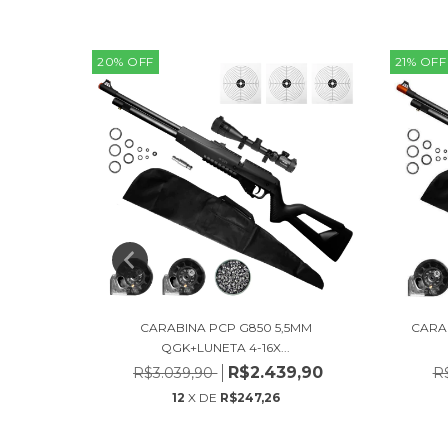
20
%
OFF
21
%
OFF
,5MM QGK
CARABINA PCP G850 5,5MM
CARA
QGK+LUNETA 4-16X...
,90
R$2.439,90
R$3.039,90
R
12
X DE
R$247,26