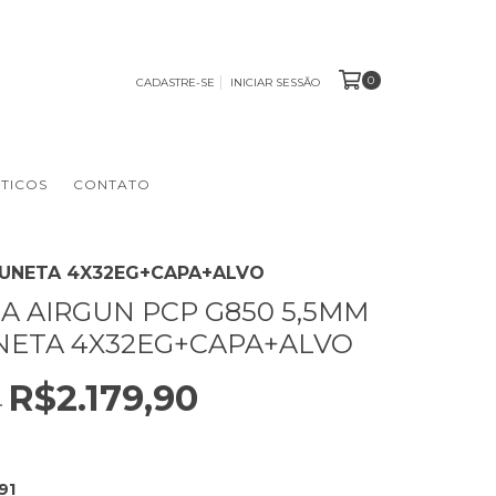
0
CADASTRE-SE
INICIAR SESSÃO
TICOS
CONTATO
LUNETA 4X32EG+CAPA+ALVO
A AIRGUN PCP G850 5,5MM
ETA 4X32EG+CAPA+ALVO
R$2.179,90
0
91