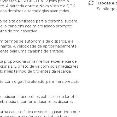
e Pressão PCP G850 Cal 5,5mm para o
Trocas e 
. A parceria entre a Nova Vista e a QGK
Se não gos
os detalhes e tecnologias avançadas.
 de alta densidade para a coronha, sugere
sso, o cano em aço micro raiado promete
tes do tiro esportivo.
 termos de autonomia de disparos, e a
sionante. A velocidade de aproximadamente
nte para uma carabina de entrada.
ica proporciona uma melhor experiência de
ionais. E o fato de vir com dois magazines
do mais tempo de tiro antes da recarga.
o com o gatílho aliviado, para mais precisão
de adicionar acessórios extras, como lunetas
ibui para o conforto durante os disparos.
ma característica essencial, garantindo que
 parece ser uma oferta completa e bem