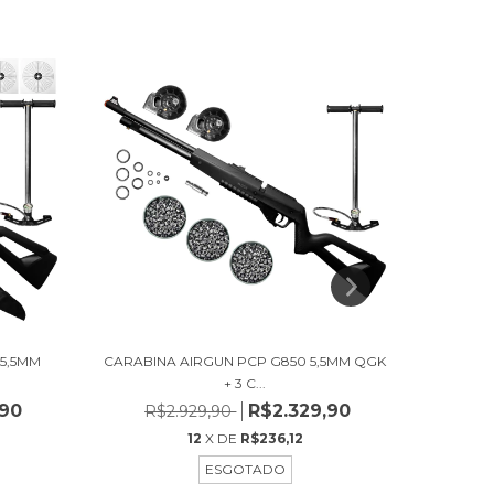
5,5MM
CARABINA AIRGUN PCP G850 5,5MM QGK
CARABIN
+ 3 C...
,90
R$2.329,90
R$2.929,90
R$
12
X DE
R$236,12
ESGOTADO