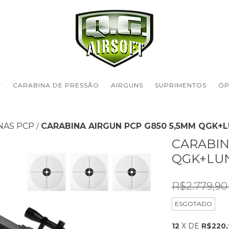
T
CARABINA DE PRESSÃO
AIRGUNS
SUPRIMENTOS
ÓP
NAS PCP
CARABINA AIRGUN PCP G850 5,5MM QGK+
/
CARABIN
QGK+LUN
R$2.779,9
ESGOTADO
12
X DE
R$220,