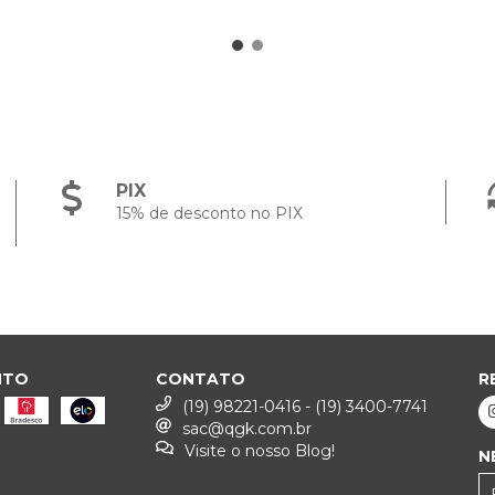
PIX
15% de desconto no PIX
NTO
CONTATO
R
(19) 98221-0416 - (19) 3400-7741
sac@qgk.com.br
Visite o nosso Blog!
N