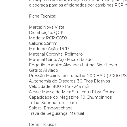
elaborada para os aficionados por carabinas PCP no
Ficha Técnica:
Marca: Nova Vista
Distribuição: QGK
Modelo: PCP G850
Calibre: 5,5mm
Modo de Ação: PCP
Material Coronha: Polimero
Material Cano: Aço Micro Raiado
Engatilhamento: Alavanca Lateral Side Lever
Gatílio: Aliviado
Pressão Máxima de Trabalho: 200 BAR ( 3000 PS
Autonomia de Disparos: 30 Tiros Efetivos
Velocidade: 800 FPS - 245 m/s
Alça e Massa de Mira: Sim, com Fibra Óptica
Capacidade do Magazine: 10 Chumbinhos
Trilho: Superior de 11mm
Soleira: Emborrachada
Trava de Segurança: Manual
Itens Inclusos: