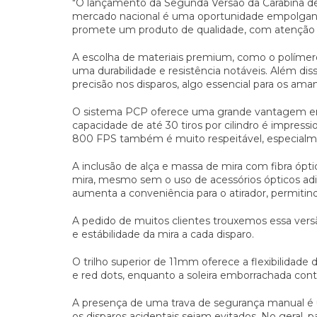
"O lançamento da Segunda Versão da Carabina d
mercado nacional é uma oportunidade empolgante
promete um produto de qualidade, com atenção a
A escolha de materiais premium, como o polímero
uma durabilidade e resistência notáveis. Além di
precisão nos disparos, algo essencial para os aman
O sistema PCP oferece uma grande vantagem em
capacidade de até 30 tiros por cilindro é impres
800 FPS também é muito respeitável, especialme
A inclusão de alça e massa de mira com fibra ópt
mira, mesmo sem o uso de acessórios ópticos adic
aumenta a conveniência para o atirador, permitin
A pedido de muitos clientes trouxemos essa versã
e estábilidade da mira a cada disparo.
O trilho superior de 11mm oferece a flexibilidade 
e red dots, enquanto a soleira emborrachada contr
A presença de uma trava de segurança manual é u
os disparos acidentais sejam evitados. No geral,