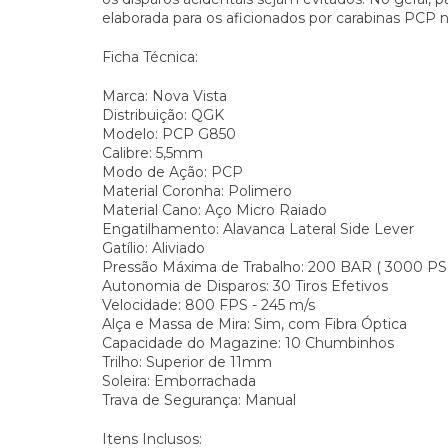
elaborada para os aficionados por carabinas PCP no
Ficha Técnica:
Marca: Nova Vista
Distribuição: QGK
Modelo: PCP G850
Calibre: 5,5mm
Modo de Ação: PCP
Material Coronha: Polimero
Material Cano: Aço Micro Raiado
Engatilhamento: Alavanca Lateral Side Lever
Gatílio: Aliviado
Pressão Máxima de Trabalho: 200 BAR ( 3000 PS
Autonomia de Disparos: 30 Tiros Efetivos
Velocidade: 800 FPS - 245 m/s
Alça e Massa de Mira: Sim, com Fibra Óptica
Capacidade do Magazine: 10 Chumbinhos
Trilho: Superior de 11mm
Soleira: Emborrachada
Trava de Segurança: Manual
Itens Inclusos: