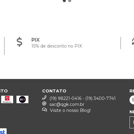
PIX
15% de desconto no PIX
NTO
CONTATO
R
(19) 98221-0416 - (19) 3400-7741
sac@qgk.com.br
Visite o nosso Blog!
N