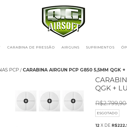
T
CARABINA DE PRESSÃO
AIRGUNS
SUPRIMENTOS
ÓP
NAS PCP
CARABINA AIRGUN PCP G850 5,5MM QGK +
/
CARABIN
QGK + L
R$2.799,9
ESGOTADO
12
X DE
R$222