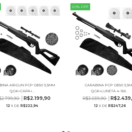
20
%
OFF
BINA AIRGUN PCP G850 5,5MM
CARABINA PCP G850 5,5
QGK+CAPA+...
QGK+LUNETA 4-16X...
R$2.199,90
R$2.439
$2.799,90
R$3.039,90
12
X DE
R$222,94
12
X DE
R$247,26