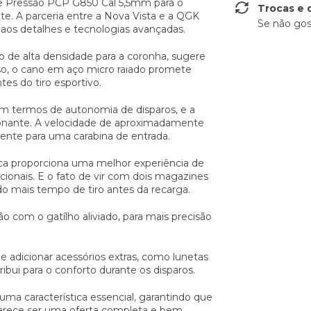
e Pressão PCP G850 Cal 5,5mm para o
Trocas e 
. A parceria entre a Nova Vista e a QGK
Se não gos
os detalhes e tecnologias avançadas.
 de alta densidade para a coronha, sugere
sso, o cano em aço micro raiado promete
tes do tiro esportivo.
 termos de autonomia de disparos, e a
sionante. A velocidade de aproximadamente
nte para uma carabina de entrada.
ica proporciona uma melhor experiência de
ionais. E o fato de vir com dois magazines
do mais tempo de tiro antes da recarga.
o com o gatílho aliviado, para mais precisão
de adicionar acessórios extras, como lunetas
ibui para o conforto durante os disparos.
ma característica essencial, garantindo que
 parece ser uma oferta completa e bem