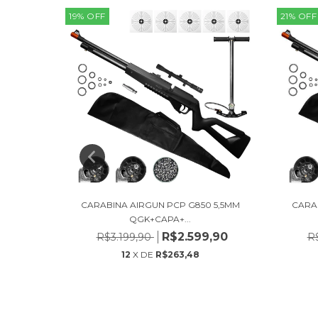
19
%
OFF
21
%
OFF
,5MM
CARABINA AIRGUN PCP G850 5,5MM
CARA
QGK+CAPA+...
,90
R$2.599,90
R$3.199,90
R
12
X DE
R$263,48